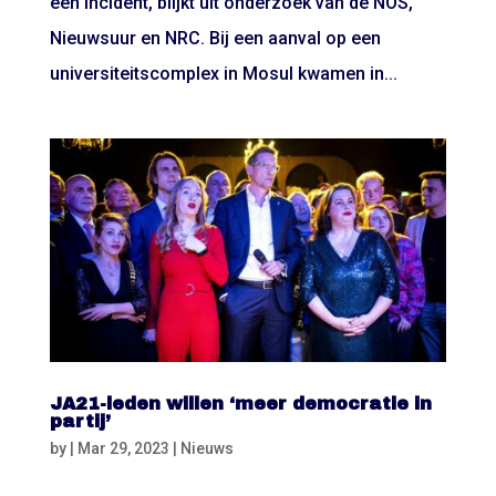
één incident, blijkt uit onderzoek van de NOS,
Nieuwsuur en NRC. Bij een aanval op een
universiteitscomplex in Mosul kwamen in...
JA21-leden willen ‘meer democratie in
partij’
by
|
Mar 29, 2023
|
Nieuws