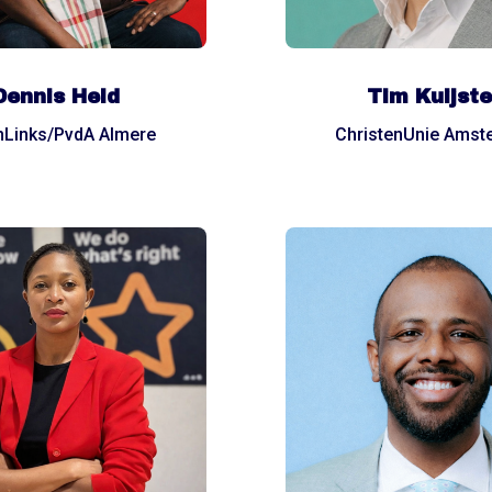
Dennis Held
Tim Kuijst
nLinks/PvdA Almere
ChristenUnie Amst