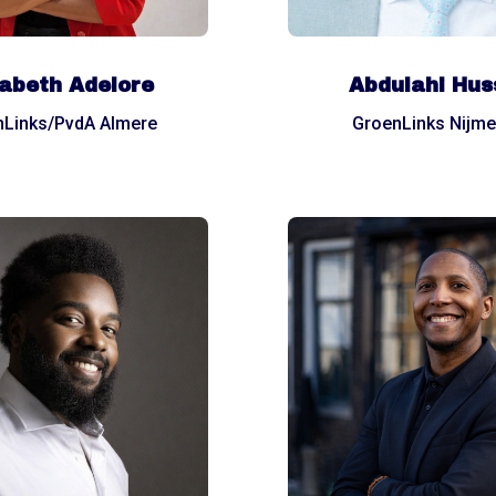
zabeth Adelore
Abdulahi Hus
nLinks/PvdA Almere
GroenLinks Nijm