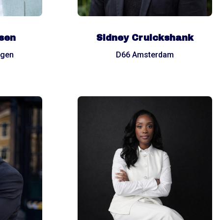
sen
Sidney Cruickshank
egen
D66 Amsterdam