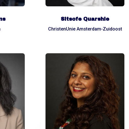
ns
Sitsofe Quarshie
m
ChristenUnie Amsterdam-Zuidoost