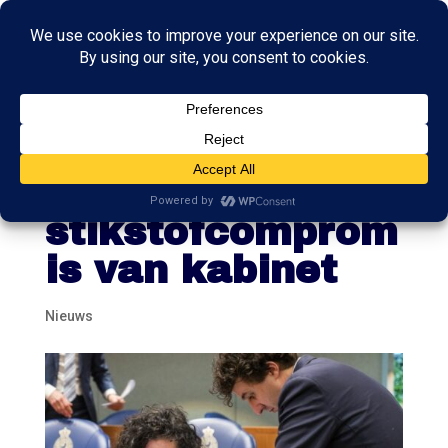
Felle kritiek van
oppositie op
stikstofcomprom
is van kabinet
Nieuws