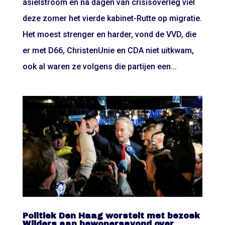
asielstroom en na dagen van crisisoverleg viel
deze zomer het vierde kabinet-Rutte op migratie.
Het moest strenger en harder, vond de VVD, die
er met D66, ChristenUnie en CDA niet uitkwam,
ook al waren ze volgens die partijen een...
Politiek Den Haag worstelt met bezoek
Wilders aan bewonersavond over