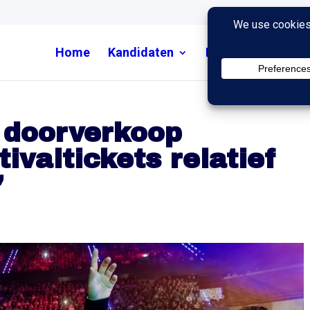
Home
Kandidaten
Nieuws
Uitzend
 doorverkoop
tivaltickets relatief
’