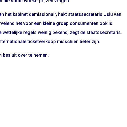
men die soms woekerprijzen vragen.
en het kabinet demissionair, hakt staatssecretaris Uslu van
rvelend het voor een kleine groep consumenten ook is.
le wettelijke regels weinig bekend, zegt de staatssecretaris.
ternationale ticketverkoop misschien beter zijn.
n besluit over te nemen.