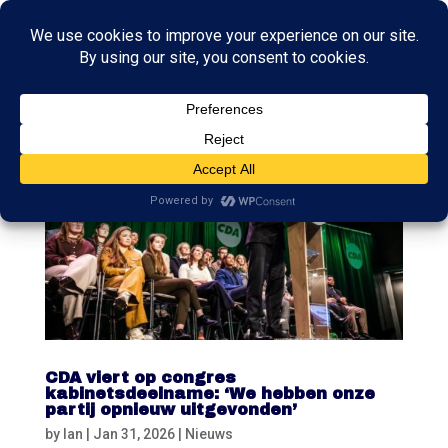
CDA viert op congres
kabinetsdeelname: ‘We hebben onze
partij opnieuw uitgevonden’
by
Ian
|
Jan 31, 2026
|
Nieuws