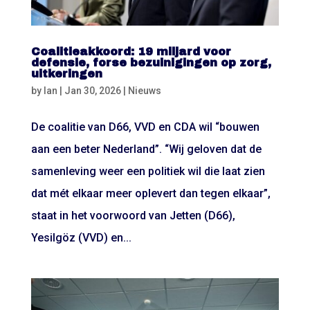
Coalitieakkoord: 19 miljard voor
defensie, forse bezuinigingen op zorg,
uitkeringen
by
Ian
|
Jan 30, 2026
|
Nieuws
De coalitie van D66, VVD en CDA wil “bouwen
aan een beter Nederland”. “Wij geloven dat de
samenleving weer een politiek wil die laat zien
dat mét elkaar meer oplevert dan tegen elkaar”,
staat in het voorwoord van Jetten (D66),
Yesilgöz (VVD) en...