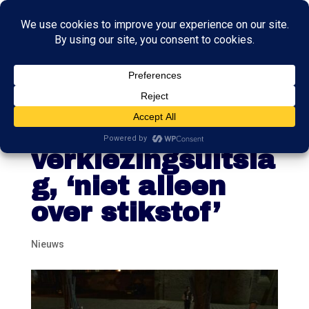
Tweede overleg
top kabinet over
verkiezingsuitsla
g, ‘niet alleen
over stikstof’
Nieuws