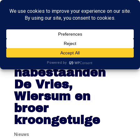
Kabinet maakt
excuses aan
nabestaanden
De Vries,
Wiersum en
broer
kroongetuige
Nieuws