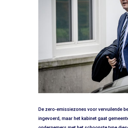
De zero-emissiezones voor vervuilende b
ingevoerd, maar het kabinet gaat gemeente
ondernemers met het schoonste type diesel