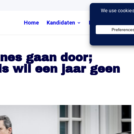
Home
Kandidaten
Nieuws
Uitzend
nes gaan door;
is wil een jaar geen