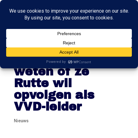
Yesilgöz zegt
nog niet te
weten of ze
Rutte wil
opvolgen als
VVD-leider
Nieuws