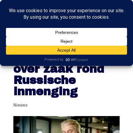
Wilders wil ‘iets
van helderheid’
over zaak rond
Russische
inmenging
Nieuws