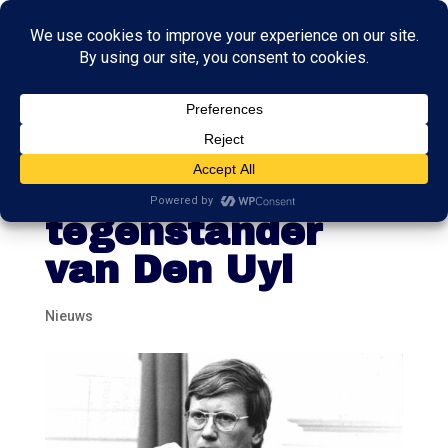
Wiegel was
vooral goed als
tegenstander
van Den Uyl
Nieuws