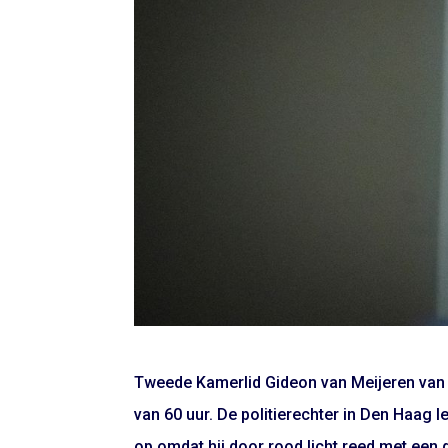
Tweede Kamerlid Gideon van Meijeren van 
van 60 uur. De politierechter in Den Haag 
op omdat hij door rood licht reed met een 