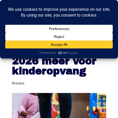
Werkende ouders
betalen vanaf
2026 meer voor
kinderopvang
Nieuws