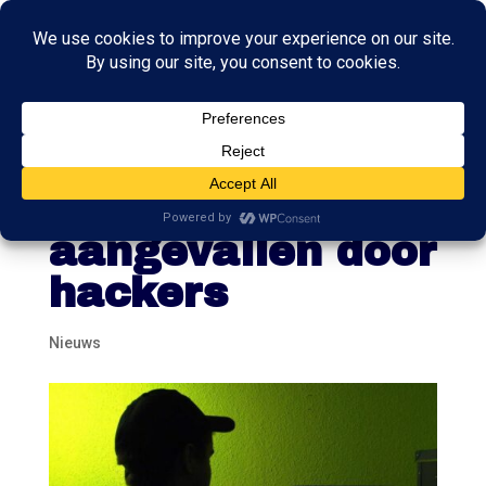
Websites
politieke partijen
aangevallen door
hackers
Nieuws