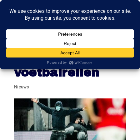
VVD wil hardere
aanpak
voetbalrellen
Nieuws