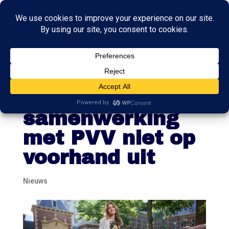
VVD-lijsttrekker
Yesilgöz sluit
samenwerking
met PVV niet op
voorhand uit
Nieuws