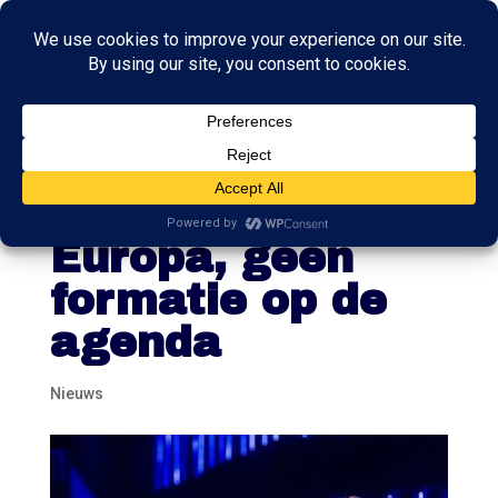
VVD houdt
congres: wel
Europa, geen
formatie op de
agenda
Nieuws