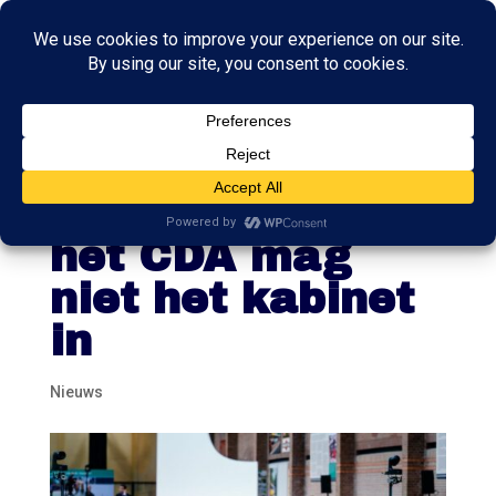
Volgende
partijleider van
het CDA mag
niet het kabinet
in
Nieuws