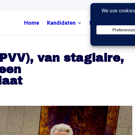
Home
Kandidaten
Nieuws
Uitzend
PVV), van stagiaire,
 een
iaat