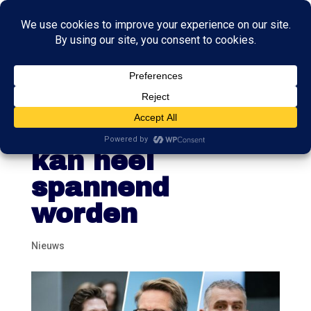
Verkiezing
Kamervoorzitter
kan heel
spannend
worden
Nieuws