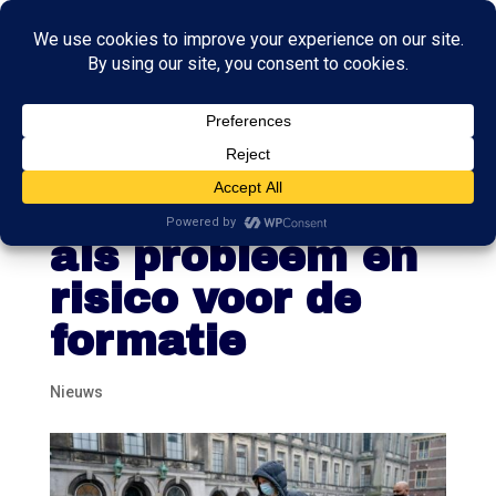
Verkenners
zagen Omtzigt
als probleem en
risico voor de
formatie
Nieuws