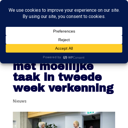
Verkenner
Plasterk verder
met moeilijke
taak in tweede
week verkenning
Nieuws