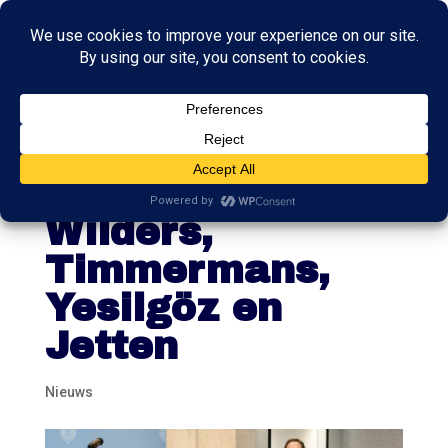
Verkenner begint
morgen met
Wilders,
Timmermans,
Yesilgöz en
Jetten
Nieuws