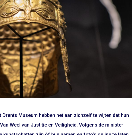
t Drents Museum hebben het aan zichzelf te wijten dat hun
 Van Weel van Justitie en Veiligheid. Volgens de minister
 kunstschatten zijn óf hun namen en foto’s online te laten