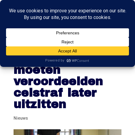
Vanwege
personeelstekort
moeten
veroordeelden
celstraf later
uitzitten
Nieuws