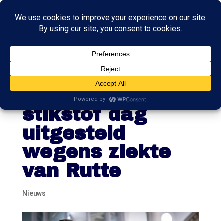
Tweede
Kamerdebat over
stikstof dag
uitgesteld
wegens ziekte
van Rutte
Nieuws