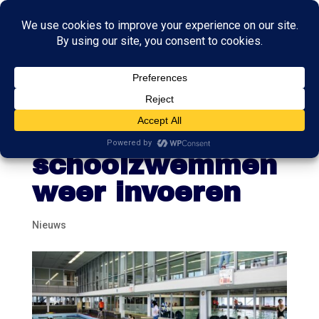
Tweede Kamer
wil
schoolzwemmen
weer invoeren
Nieuws