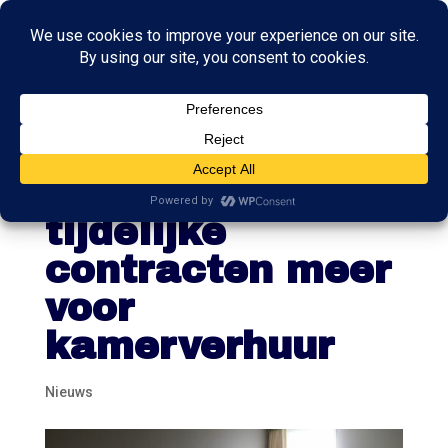
Tweede Kamer:
ook geen
tijdelijke
contracten meer
voor
kamerverhuur
Nieuws