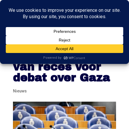
Tweede Kamer
keert toch terug
van reces voor
debat over Gaza
Nieuws