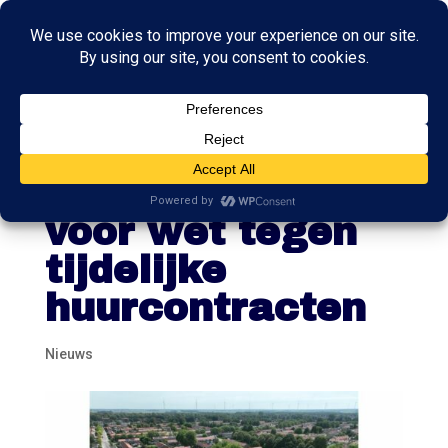
Toch steun in
Eerste Kamer
voor wet tegen
tijdelijke
huurcontracten
Nieuws