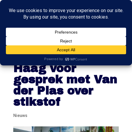
Timmermans
toch naar Den
Haag voor
gesprek met Van
der Plas over
stikstof
Nieuws