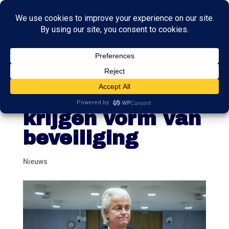
Tientallen
Kamerleden
krijgen vorm van
beveiliging
Nieuws