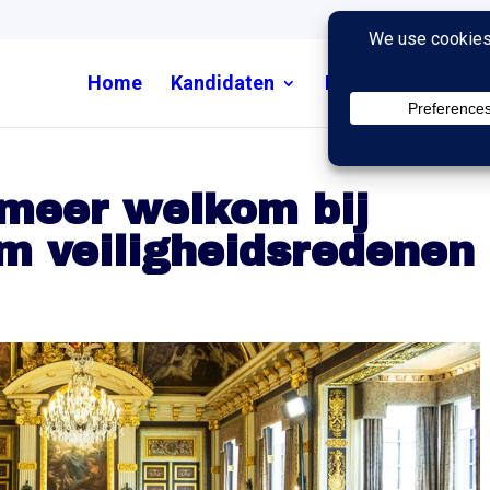
Home
Kandidaten
Nieuws
Uitzend
 meer welkom bij
m veiligheidsredenen