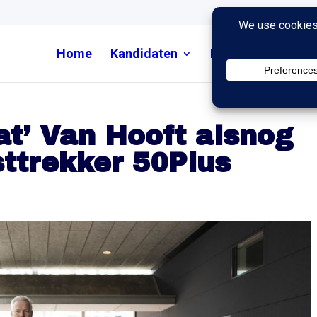
Home
Kandidaten
Nieuws
Uitzend
t’ Van Hooft alsnog
sttrekker 50Plus