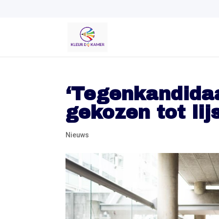
‘Tegenkandidaa
gekozen tot lij
Nieuws