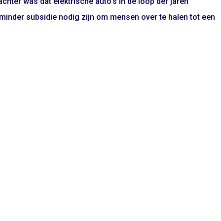
hter was dat elektrische auto’s in de loop der jaren
nder subsidie nodig zijn om mensen over te halen tot een