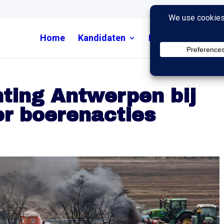
Home
Kandidaten
Nieuws
Uitzend
ting Antwerpen bij
or boerenacties