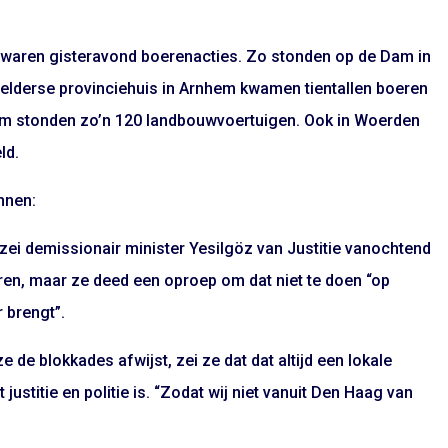
d waren gisteravond boerenacties. Zo stonden op de Dam in
 Gelderse provinciehuis in Arnhem kwamen tientallen boeren
um stonden zo’n 120 landbouwvoertuigen. Ook in Woerden
ld.
nnen:
s zei demissionair minister Yesilgöz van Justitie vanochtend
eren, maar ze deed een oproep om dat niet te doen “op
 brengt”.
 de blokkades afwijst, zei ze dat dat altijd een lokale
stitie en politie is. “Zodat wij niet vanuit Den Haag van