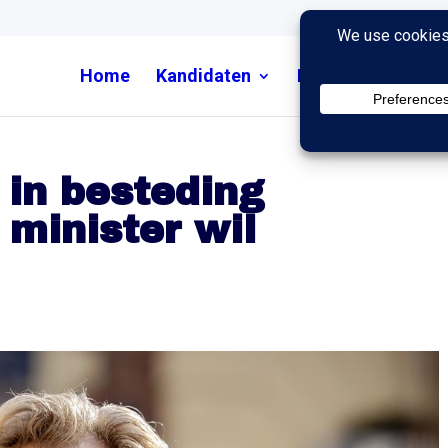
Home
Kandidaten
Nieuws
Uitzend
j in besteding
 minister wil