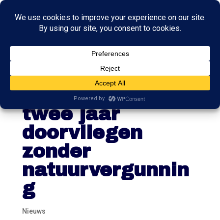
Schiphol mag
van kabinet
twee jaar
doorvliegen
zonder
natuurvergunnin
g
Nieuws