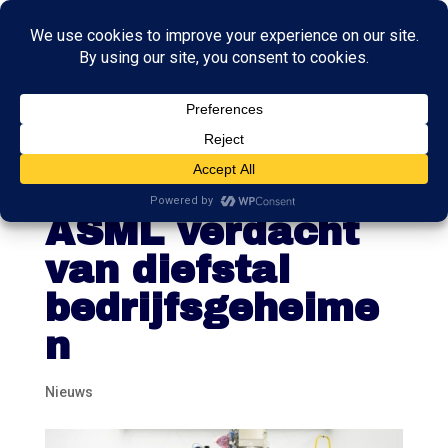
Russische oud-
medewerker
ASML verdacht
van diefstal
bedrijfsgeheime
n
Nieuws