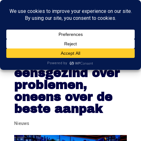
RTL-debat: zes
partijen
eensgezind over
problemen,
oneens over de
beste aanpak
Nieuws