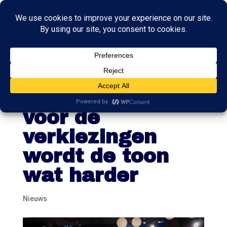
RTL-debat:
anderhalve week
voor de
verkiezingen
wordt de toon
wat harder
Nieuws