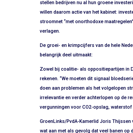
stellen bedrijven nu al hun groene invester
willen daarom actie van het kabinet: inve
stroomnet “met onorthodoxe maatregelen” e
verlagen.
De groei- en krimpcijfers van de hele Ned
belangrijk deel uitmaakt:
Zowel bij coalitie- als oppositiepartijen 
rekenen. “We moeten dit signaal bloedserie
doen aan problemen als het volgelopen str
irrelevantie en verder achterlopen op de re
vergunningen voor CO2-opslag, waterstof e
GroenLinks/PvdA-Kamerlid Joris Thijssen ve
wat aan met als gevolg dat veel banen op 