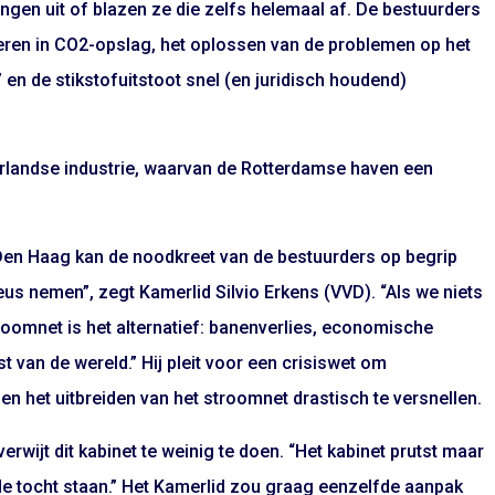
ingen uit of blazen ze die zelfs helemaal af. De bestuurders
steren in CO2-opslag, het oplossen van de problemen op het
n de stikstofuitstoot snel (en juridisch houdend)
erlandse industrie, waarvan de Rotterdamse haven een
in Den Haag kan de noodkreet van de bestuurders op begrip
us nemen”, zegt Kamerlid Silvio Erkens (VVD). “Als we niets
oomnet is het alternatief: banenverlies, economische
st van de wereld.” Hij pleit voor een crisiswet om
n het uitbreiden van het stroomnet drastisch te versnellen.
rwijt dit kabinet te weinig te doen. “Het kabinet prutst maar
de tocht staan.” Het Kamerlid zou graag eenzelfde aanpak