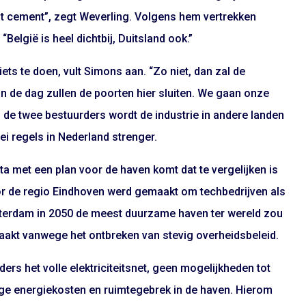
ot cement”, zegt Weverling. Volgens hem vertrekken
“België is heel dichtbij, Duitsland ook.”
ets te doen, vult Simons aan. “Zo niet, dan zal de
 de dag zullen de poorten hier sluiten. We gaan onze
s de twee bestuurders wordt de industrie in andere landen
lei regels in Nederland strenger.
ota met een plan voor de haven komt dat te vergelijken is
oor de regio Eindhoven werd gemaakt om techbedrijven als
tterdam in 2050 de meest duurzame haven ter wereld zou
t raakt vanwege het ontbreken van stevig overheidsbeleid.
rs het volle elektriciteitsnet, geen mogelijkheden tot
ge energiekosten en ruimtegebrek in de haven. Hierom