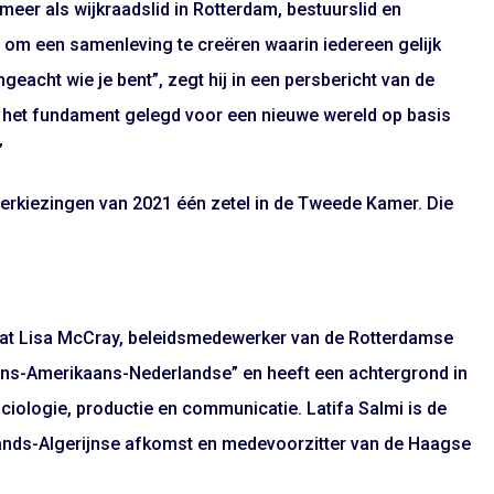
der meer als wijkraadslid in Rotterdam, bestuurslid en
is om een samenleving te creëren waarin iedereen gelijk
geacht wie je bent”, zegt hij in een persbericht van de
an is het fundament gelegd voor een nieuwe wereld op basis
”
e verkiezingen van 2021 één zetel in de Tweede Kamer. Die
aat Lisa McCray, beleidsmedewerker van de Rotterdamse
kaans-Amerikaans-Nederlandse” en heeft een achtergrond in
ociologie, productie en communicatie. Latifa Salmi is de
lands-Algerijnse afkomst en medevoorzitter van de Haagse