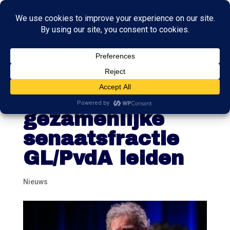
Rosenmöller
gaat
gezamenlijke
senaatsfractie
GL/PvdA leiden
Nieuws