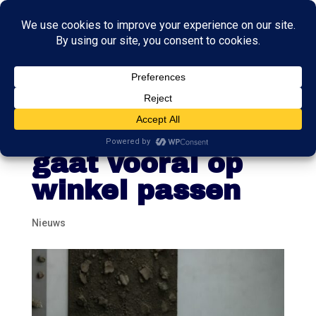
Rompkabinet-
Schoof kan door,
gaat vooral op
winkel passen
Nieuws