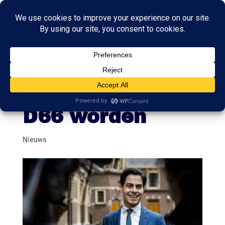
Rob Jetten wil
lijsttrekker van
D66 worden
Nieuws