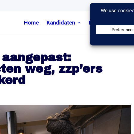
Home
Kandidaten
Nieuws
Uitzend
 aangepast:
ten weg, zzp’ers
ekerd