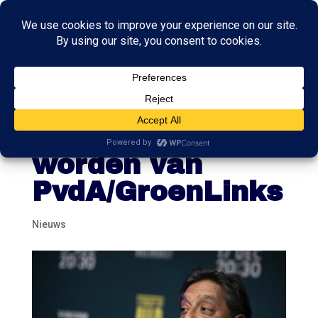
Radhakishun wil
toch geen leider
worden van
PvdA/GroenLinks
Nieuws