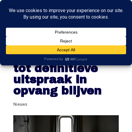
Raad van State:
derdelander mag
tot definitieve
uitspraak in
opvang blijven
Nieuws